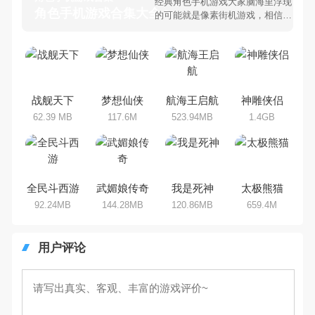
经典角色手机游戏大家脑海里浮现
角色手机游戏合集大全 >
的可能就是像素街机游戏，相信很
多80、90后朋友还是记忆犹新
吧。那么，我们当年曾经玩过的角
色手机游戏有哪些呢？游戏今天，
乐途下载站小编芒果味的怪咖给大
家搜集整理了所以角色手机游戏合
集，欢迎大家前来选择下载体验
战舰天下
梦想仙侠
航海王启航
神雕侠侣
62.39 MB
117.6M
523.94MB
1.4GB
全民斗西游
武媚娘传奇
我是死神
太极熊猫
92.24MB
144.28MB
120.86MB
659.4M
用户评论