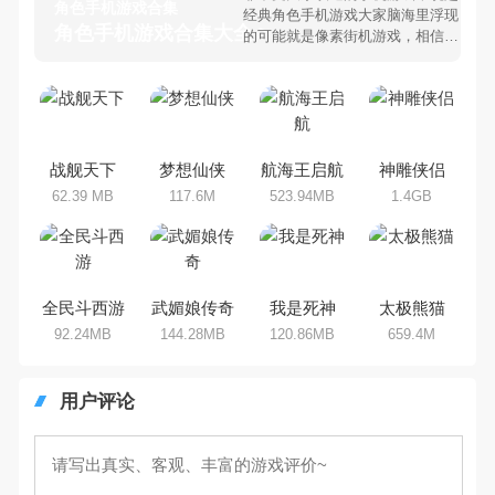
角色手机游戏合集
经典角色手机游戏大家脑海里浮现
角色手机游戏合集大全 >
的可能就是像素街机游戏，相信很
多80、90后朋友还是记忆犹新
吧。那么，我们当年曾经玩过的角
色手机游戏有哪些呢？游戏今天，
乐途下载站小编芒果味的怪咖给大
家搜集整理了所以角色手机游戏合
集，欢迎大家前来选择下载体验
战舰天下
梦想仙侠
航海王启航
神雕侠侣
62.39 MB
117.6M
523.94MB
1.4GB
全民斗西游
武媚娘传奇
我是死神
太极熊猫
92.24MB
144.28MB
120.86MB
659.4M
用户评论