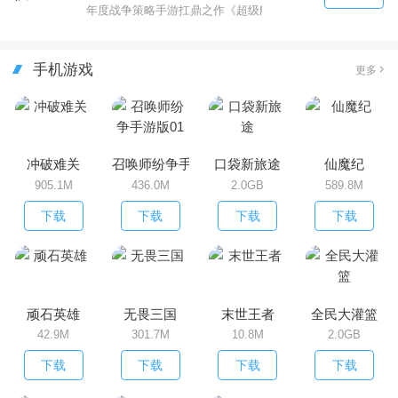
年度战争策略手游扛鼎之作《超级舰队》震撼来袭！各国顶级
手机游戏
更多
冲破难关
召唤师纷争手游版01
口袋新旅途
仙魔纪
905.1M
436.0M
2.0GB
589.8M
下载
下载
下载
下载
顽石英雄
无畏三国
末世王者
全民大灌篮
42.9M
301.7M
10.8M
2.0GB
下载
下载
下载
下载