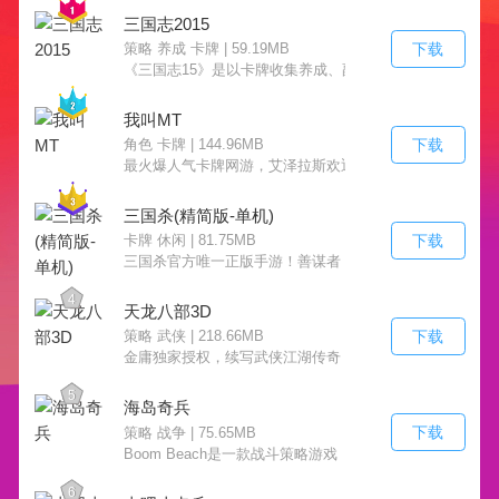
三国志2015
下载
策略 养成 卡牌 | 59.19MB
《三国志15》是以卡牌收集养成、副本战斗为核心内容的
我叫MT
下载
角色 卡牌 | 144.96MB
最火爆人气卡牌网游，艾泽拉斯欢迎你！
三国杀(精简版-单机)
下载
卡牌 休闲 | 81.75MB
三国杀官方唯一正版手游！善谋者，得天下！
4
天龙八部3D
下载
策略 武侠 | 218.66MB
金庸独家授权，续写武侠江湖传奇！
5
海岛奇兵
下载
策略 战争 | 75.65MB
Boom Beach是一款战斗策略游戏
6