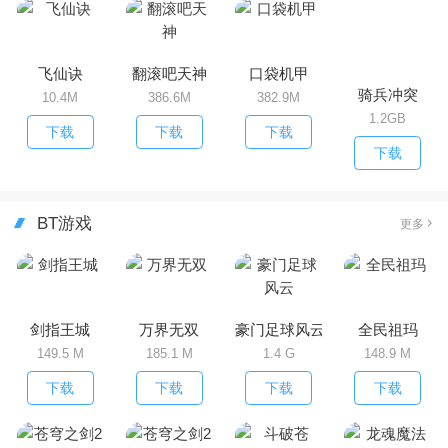
飞仙诀
翻滚吧天神
口袋机甲
骑兵冲突
10.4M
386.6M
382.9M
1.2GB
下载
下载
下载
下载
BT游戏
更多
剑指王城
万界无双
豪门足球风云
全民祖玛
149.5 M
185.1 M
1.4 G
148.9 M
下载
下载
下载
下载