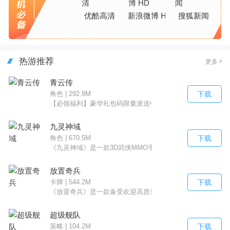
优酷高清
新浪微博 HD
搜狐新闻
热游推荐
更多
青云传
下载
角色 | 292.8M
【必领福利】豪华礼包码限量派送中vip22222vip000000vip
九灵神域
下载
角色 | 670.5M
《九灵神域》是一款3D武侠MMO手游，以顶尖的次世代技
放置奇兵
下载
卡牌 | 544.2M
《放置奇兵》是一款备受欢迎高质量放置RPG手游，派出你
超级舰队
下载
策略 | 104.2M