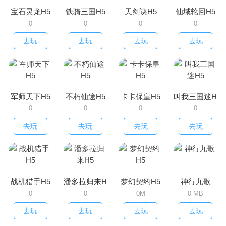
宝石灵龙H5
铁骑三国H5
天剑诀H5
仙域轮回H5
0
0
0
0
去玩
去玩
去玩
去玩
军师天下H5
不朽仙途H5
卡卡保皇H5
叫我三国迷H5
0
0
0
0
去玩
去玩
去玩
去玩
战机猎手H5
潘多拉归来H5
梦幻契约H5
神行九歌
0
0
0M
0 MB
去玩
去玩
去玩
去玩