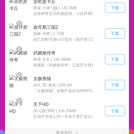
去吧皮卡丘
下载
养成 卡牌 Q版 | 141.6MB
还原神奇宝贝经典剧情，小伙伴系统疯狂来袭！
7
放开那三国2
下载
策略 卡牌 | 1.7GB
由巴别时代倾心打造的《放开那三国》是本年度重磅上线
8
武媚娘传奇
下载
角色 女生 | 144.28MB
电视剧《武媚娘传奇》正版官方授权手游，独创剧情同步、
9
太极熊猫
下载
动作 3D 角色 | 659.4M
《太极熊猫》是蜗牛首款动作RPG手游，拥有浓厚美式漫
10
天下HD
下载
3D Q版 即时 | 156.33MB
区别于市场上同一手游引擎打造出来的同质化游戏表现，
更多排行