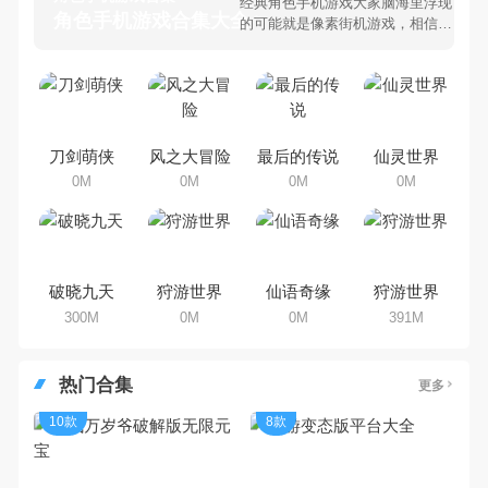
经典角色手机游戏大家脑海里浮现
角色手机游戏合集大全 >
的可能就是像素街机游戏，相信很
多80、90后朋友还是记忆犹新
吧。那么，我们当年曾经玩过的角
色手机游戏有哪些呢？游戏今天，
乐途下载站小编芒果味的怪咖给大
家搜集整理了所以角色手机游戏合
集，欢迎大家前来选择下载体验
刀剑萌侠
风之大冒险
最后的传说
仙灵世界
0M
0M
0M
0M
破晓九天
狩游世界
仙语奇缘
狩游世界
300M
0M
0M
391M
热门合集
更多
10款
8款