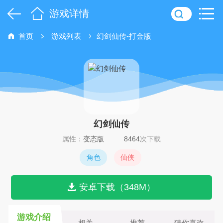
游戏详情
首页
游戏列表
幻剑仙传-打金版
幻剑仙传
属性：
变态版
8464
次下载
角色
仙侠
安卓下载（348M）
游戏介绍
相关
推荐
猜你喜欢