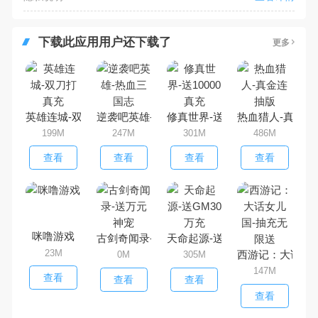
下载此应用用户还下载了
更多
英雄连城-双刀打真充
逆袭吧英雄-热血三国志
修真世界-送10000真充
热血猎人-真金连
199M
247M
301M
486M
查看
查看
查看
查看
咪噜游戏
古剑奇闻录-送万元神宠
天命起源-送GM30万充
23M
西游记：大话女
0M
305M
147M
查看
查看
查看
查看