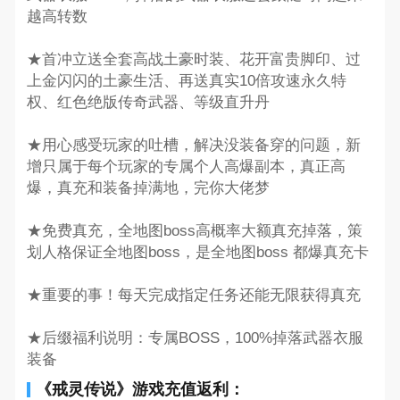
越高转数
★首冲立送全套高战土豪时装、花开富贵脚印、过
上金闪闪的土豪生活、再送真实10倍攻速永久特
权、红色绝版传奇武器、等级直升丹
★用心感受玩家的吐槽，解决没装备穿的问题，新
增只属于每个玩家的专属个人高爆副本，真正高
爆，真充和装备掉满地，完你大佬梦
★免费真充，全地图boss高概率大额真充掉落，策
划人格保证全地图boss，是全地图boss 都爆真充卡
★重要的事！每天完成指定任务还能无限获得真充
★后缀福利说明：专属BOSS，100%掉落武器衣服
装备
《戒灵传说》游戏充值返利：