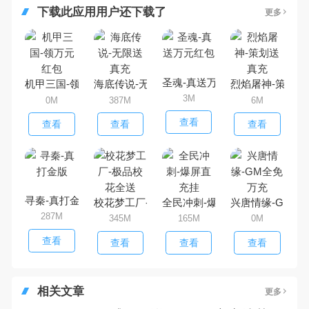
下载此应用用户还下载了
更多
圣魂-真送万元红包
机甲三国-领万元红包
海底传说-无限送真充
烈焰屠神-策划送
3M
0M
387M
6M
查看
查看
查看
查看
寻秦-真打金版
校花梦工厂-极品校花全送
全民冲刺-爆屏直充挂
兴唐情缘-GM全
287M
345M
165M
0M
查看
查看
查看
查看
相关文章
更多