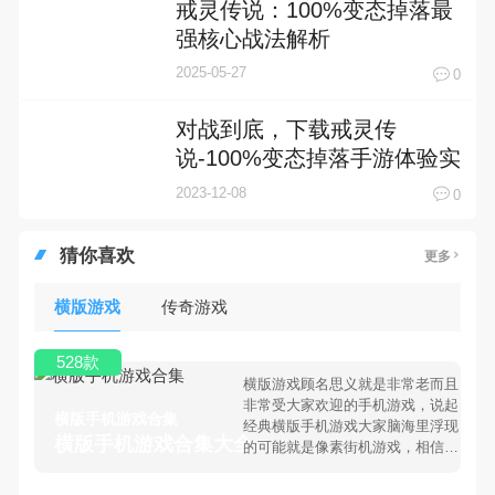
戒灵传说：100%变态掉落最
强核心战法解析
2025-05-27
0
对战到底，下载戒灵传
说-100%变态掉落手游体验实
时PK乐趣！
2023-12-08
0
猜你喜欢
更多
横版游戏
传奇游戏
528款
横版游戏顾名思义就是非常老而且
非常受大家欢迎的手机游戏，说起
横版手机游戏合集
经典横版手机游戏大家脑海里浮现
横版手机游戏合集大全 >
的可能就是像素街机游戏，相信很
多80、90后朋友还是记忆犹新
吧。那么，我们当年曾经玩过的横