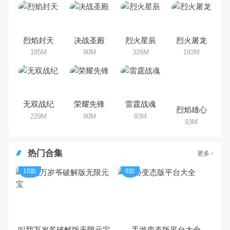
版手机游戏有哪些呢？游戏今天，
乐途下载站小编芒果味的怪咖给大
家搜集整理了所以横版手机游戏合
集，欢迎大家前来选择下载体验
烈焰封天
决战圣殿
烈火星辰
烈火屠龙
185M
90M
326M
183M
无双战纪
荣耀先锋
雷霆战魂
烈焰雄心
229M
90M
93M
93M
热门合集
更多
10款
8款
叫我万岁爷破解版无限元宝
手游变态版平台大全