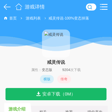
游戏详情
首页
游戏列表
戒灵传说-100%变态掉落
戒灵传说
属性：
变态版
9204
次下载
横版
传奇
安卓下载（0M）
游戏介绍
相关
推荐
猜你喜欢