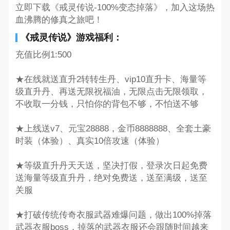
立即下载《戒灵传说-100%变态掉落》，加入这场热
血沸腾的修真之旅吧！
《戒灵传说》游戏福利：
充值比例1:500
★在线就送直升2转转生丹、vip10直升卡、海量等
级直升丹、再送无限祝福油，无限点击无限领取，
不收取一分钱，只怕你的背包不够，不怕送不够
★上线送v7、元宝28888，金币8888888、全套土豪
时装（体验）、真实10倍攻速（体验）
★等级直升丹天天送，坚决打假，登录次日起免费
送海量等级直升丹，绝对免费送，送至满级，送至
关服
★打破传统传奇衣服武器难爆问题，做出100%掉落
武器衣服boss，掉落的武器衣服还会跟随时间越来