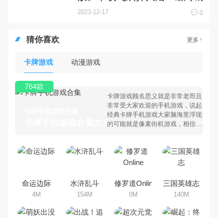
版手游用热血书写传奇！
2023-12-17
0
猜你喜欢
更多
卡牌游戏
动漫游戏
764款
卡牌游戏顾名思义就是非常老而且
非常受大家欢迎的手机游戏，说起
卡牌手机游戏合集
经典卡牌手机游戏大家脑海里浮现
卡牌手机游戏合集大全 >
的可能就是像素街机游戏，相信很
多80、90后朋友还是记忆犹新
吧。那么，我们当年曾经玩过的卡
牌手机游戏有哪些呢？游戏今天，
乐途下载站小编芒果味的怪咖给大
家搜集整理了所以卡牌手机游戏合
集，欢迎大家前来选择下载体验
命运边际
水浒乱斗
修罗道Online
三国英雄志
4M
154M
0M
140M