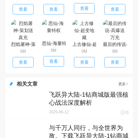
查看
查看
查看
查看
思仙-海量特权
烈焰屠神-策划送真充
上古修仙-超变地藏
最后的传说-高爆
0M
6M
0M
0M
查看
查看
查看
查看
相关文章
更多
飞跃异大陆-1钻商城版最强核
心战法深度解析
2025-06-12
0
与千万人同行，与全世界为
敌。下载飞跃异大陆-1钻商城