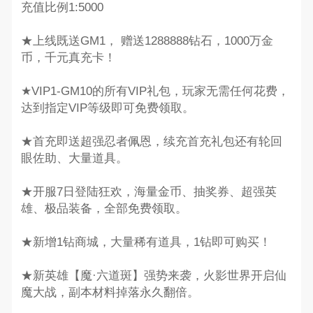
充值比例1:5000
★上线既送GM1， 赠送1288888钻石，1000万金
币，千元真充卡！
★VIP1-GM10的所有VIP礼包，玩家无需任何花费，
达到指定VIP等级即可免费领取。
★首充即送超强忍者佩恩，续充首充礼包还有轮回
眼佐助、大量道具。
★开服7日登陆狂欢，海量金币、抽奖券、超强英
雄、极品装备，全部免费领取。
★新增1钻商城，大量稀有道具，1钻即可购买！
★新英雄【魔·六道斑】强势来袭，火影世界开启仙
魔大战，副本材料掉落永久翻倍。