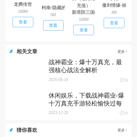
龙腾传世
傲剑情缘-抽囡茜
柯南-隐藏的证物
189M
新塔防三国-全民塔防（送万元
4M
0M
168M
查看
查看
查看
查看
相关文章
更多
战神霸业：爆十万真充，最
强核心战法全解析
2025-06-18
0
休闲娱乐，下载战神霸业-爆
十万真充手游轻松愉快过每
一天！
2023-12-20
0
猜你喜欢
更多