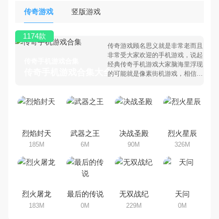
传奇游戏
竖版游戏
1174款
传奇游戏顾名思义就是非常老而且
非常受大家欢迎的手机游戏，说起
传奇手机游戏合集
经典传奇手机游戏大家脑海里浮现
传奇手机游戏合集大全 >
的可能就是像素街机游戏，相信很
多80、90后朋友还是记忆犹新
吧。那么，我们当年曾经玩过的传
奇手机游戏有哪些呢？游戏今天，
乐途下载站小编芒果味的怪咖给大
家搜集整理了所以传奇手机游戏合
集，欢迎大家前来选择下载体验
烈焰封天
武器之王
决战圣殿
烈火星辰
185M
6M
90M
326M
烈火屠龙
最后的传说
无双战纪
天问
183M
0M
229M
0M