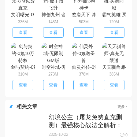
文明曙光-GM免费直充
神创九州-金手指飞升
悠唐天下-炸服GM神卡
霸气英雄-买断商
336M
145M
503M
120M
查看
查看
查看
查看
剑与契约-0氪10万特权
时空神域-无限制GM版
仙灵外传-0氪送圣兽
天天驯兽师-真充
310M
273M
378M
385M
查看
查看
查看
查看
相关文章
更多
幻境公主（屠龙免费直充删
测）最强核心战法全解析：
平民也能逆袭成神！
2025-10-22
0