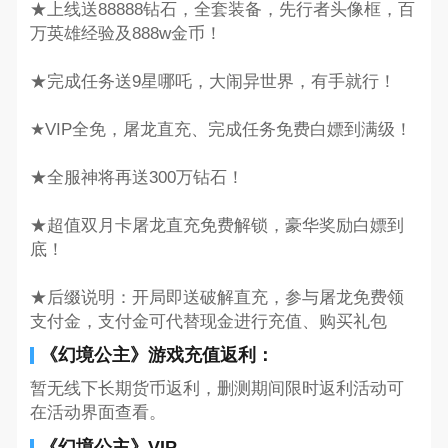
★上线送88888钻石，全套装备，先行者头像框，百
万英雄经验及888w金币！
★完成任务送9星哪吒，大闹异世界，有手就行！
★VIP全免，屠龙直充、完成任务免费白嫖到满级！
★全服神将再送300万钻石！
★超值双月卡屠龙直充免费解锁，豪华奖励白嫖到
底！
★后缀说明：开局即送破解直充，参与屠龙免费领
支付金，支付金可代替现金进行充值、购买礼包
《幻境公主》游戏充值返利：
暂无线下长期货币返利，删测期间限时返利活动可
在活动界面查看。
《幻境公主》VIP