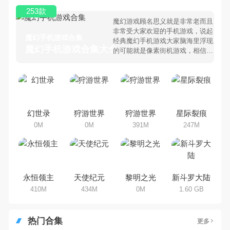
253款
魔幻游戏顾名思义就是非常老而且
非常受大家欢迎的手机游戏，说起
魔幻手机游戏合集
经典魔幻手机游戏大家脑海里浮现
魔幻手机游戏合集大全 >
的可能就是像素街机游戏，相信很
多80、90后朋友还是记忆犹新
吧。那么，我们当年曾经玩过的魔
幻手机游戏有哪些呢？游戏今天，
乐途下载站小编芒果味的怪咖给大
家搜集整理了所以魔幻手机游戏合
集，欢迎大家前来选择下载体验
幻世录
狩游世界
狩游世界
星际裂痕
0M
0M
391M
247M
永恒领主
天使纪元
黎明之光
新斗罗大陆
410M
434M
0M
1.60 GB
热门合集
更多