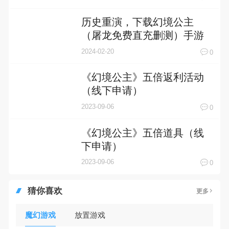
历史重演，下载幻境公主
（屠龙免费直充删测）手游
参与伟大战争！
2024-02-20
0
《幻境公主》五倍返利活动
（线下申请）
2023-09-06
0
《幻境公主》五倍道具（线
下申请）
2023-09-06
0
猜你喜欢
更多
魔幻游戏
放置游戏