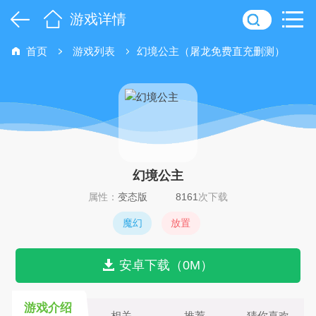
游戏详情
首页
游戏列表
幻境公主（屠龙免费直充删测）
幻境公主
属性：
变态版
8161
次下载
魔幻
放置
安卓下载（0M）
游戏介绍
相关
推荐
猜你喜欢