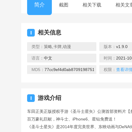
简介
截图
相关下载
相关文
相关信息
I
类型：
策略
,
卡牌
,
动漫
版本：
v1.9.0
语言：
中文
时间：
2021-10
Pocket
废土末日生存
帮派赛
下载
下载
下载
MD5：
77cc9ef4d0ab8709198751b8e2706fcc
权限：
查看详
游戏介绍
I
车田正美正版授权手游《圣斗士星矢》公测首部资料片【奥
枭龙战机
战争的召唤
军队直升
百万豪礼巨献，神斗士、iPhone6、星钻免费送！
下载
下载
下载
《圣斗士星矢》是2014年度完美世界、东映动画与DeN