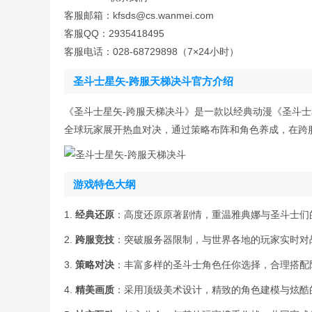
客服邮箱：kfsds@cs.wanmei.com
客服QQ：2935418495
客服电话：028-68729898（7×24小时）
圣斗士星矢-跨服天梯决斗官方介绍
《圣斗士星矢-跨服天梯决斗》是一款以经典动漫《圣斗
全球玩家展开热血对决，通过策略布阵和角色养成，在跨
游戏特色大纲
1.
经典还原
：高度还原原著剧情，重温雅典娜与圣斗士们
2.
跨服竞技
：突破服务器限制，与世界各地的玩家实时对
3.
策略对决
：丰富多样的圣斗士角色任你选择，合理搭配
4.
精美画质
：采用顶级美术设计，精致的角色建模与炫酷