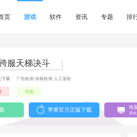
首页
游戏
软件
资讯
专题
排
-跨服天梯决斗
6次下载
广告检测·病毒检测·人工复检
牌
动漫
,
电
载
苹果官方正版下载
需优