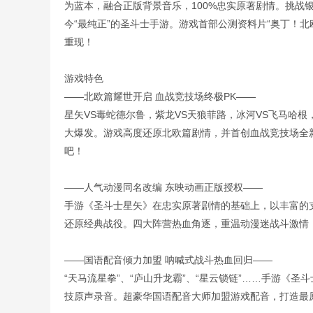
为蓝本，融合正版背景音乐，100%忠实原著剧情。挑战
今“最纯正”的圣斗士手游。游戏首部公测资料片“奥丁！
重现！
游戏特色
——北欧篇耀世开启 血战竞技场终极PK——
星矢VS毒蛇德尔鲁，紫龙VS天狼菲路，冰河VS飞马哈
大爆发。游戏高度还原北欧篇剧情，并首创血战竞技场全
吧！
——人气动漫同名改编 东映动画正版授权——
手游《圣斗士星矢》在忠实原著剧情的基础上，以丰富的
还原经典战役。四大阵营热血角逐，重温动漫迷战斗激情
——国语配音倾力加盟 呐喊式战斗热血回归——
“天马流星拳”、“庐山升龙霸”、“星云锁链”……手游《
技原声录音。超豪华国语配音大师加盟游戏配音，打造最