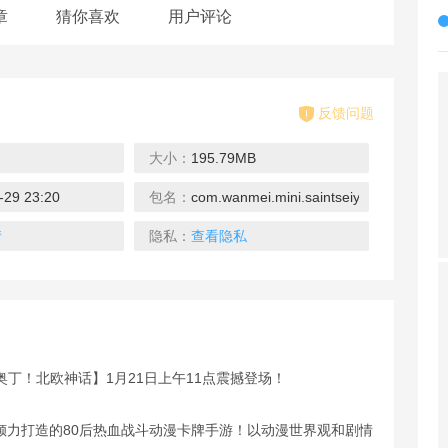
章
猜你喜欢
用户评论
反馈问题
大小：
195.79MB
-29 23:20
包名：
com.wanmei.mini.saintseiya.one360
车手
梦三国
欢乐西游
降魔神话
下载
下载
下载
情
隐私：
查看隐私
丁！北欧神话】1月21日上午11点震撼登场！
机模
战争之盒
狙击手红区
赞歌
下载
下载
下载
A倾力打造的80后热血战斗动漫卡牌手游！以动漫世界观和剧情