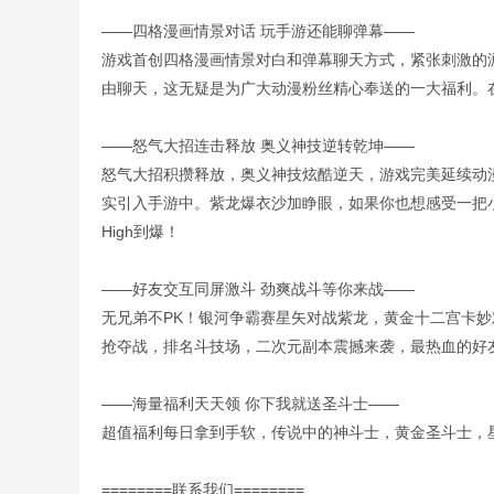
——四格漫画情景对话 玩手游还能聊弹幕——
游戏首创四格漫画情景对白和弹幕聊天方式，紧张刺激的
由聊天，这无疑是为广大动漫粉丝精心奉送的一大福利。
——怒气大招连击释放 奥义神技逆转乾坤——
怒气大招积攒释放，奥义神技炫酷逆天，游戏完美延续动
实引入手游中。紫龙爆衣沙加睁眼，如果你也想感受一把
High到爆！
——好友交互同屏激斗 劲爽战斗等你来战——
无兄弟不PK！银河争霸赛星矢对战紫龙，黄金十二宫卡
抢夺战，排名斗技场，二次元副本震撼来袭，最热血的好
——海量福利天天领 你下我就送圣斗士——
超值福利每日拿到手软，传说中的神斗士，黄金圣斗士，
========联系我们========