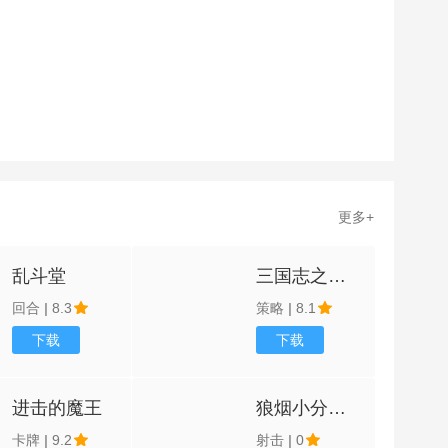
更多+
乱斗堂
三国志之雄霸天地
回合
|
8.3
策略
|
8.1
下载
下载
进击的魔王
狼烟小分队防
卡牌
|
9.2
射击
|
0