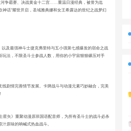
银河争霸赛、决战黄金十二宫……重温日漫经典，被誉为迄
北欧神话”耀世开启，圣域雅典娜和女王希露达的世纪之战梦幻
根，以及最强神斗士捷克弗里特与五小强第七感爆发的宿命之战
新玩法，不限圣斗士参战人数，用你的小宇宙狠狠碾压对手
支线剧情完善情节发展。卡牌战斗与动漫元素巧妙融合，完美
！
圣斗士星矢》重聚动漫原班国语配音师，为所有圣斗士的战斗必杀
原汁原味的呐喊式热血战斗。