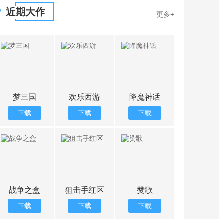
近期大作
更多+
Pocket
废土末日生存
帮派赛车手
梦三
下载
下载
下载
下载
枭龙战机
战争的召唤
军队直升机模
战争之
下载
下载
下载
下载