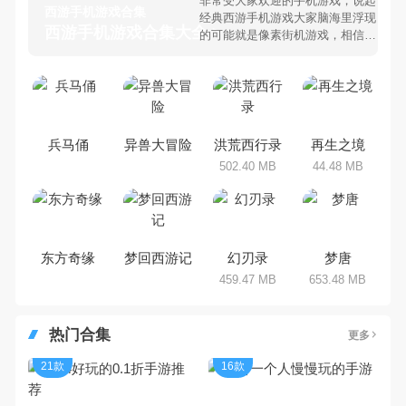
非常受大家欢迎的手机游戏，说起
西游手机游戏合集
经典西游手机游戏大家脑海里浮现
西游手机游戏合集大全 >
的可能就是像素街机游戏，相信很
多80、90后朋友还是记忆犹新
吧。那么，我们当年曾经玩过的西
游手机游戏有哪些呢？游戏今天，
乐途下载站小编芒果味的怪咖给大
家搜集整理了所以西游手机游戏合
集，欢迎大家前来选择下载体验
兵马俑
异兽大冒险
洪荒西行录
再生之境
502.40 MB
44.48 MB
东方奇缘
梦回西游记
幻刃录
梦唐
459.47 MB
653.48 MB
热门合集
更多
21款
16款