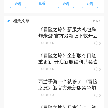
查看
查看
查看
查看
相关文章
更多
《冒险之旅》新服大礼包爆
炸来袭 官方最新版下载开启
2026-08-06
0
《冒险之旅》全新版今日隆
重更新 开启新服福利共襄盛
举
2026-08-06
0
西游手游一个就够了 《冒险
之旅》迎官方最新版紧急加
开新服
2026-08-03
0
《冒险之旅》月末活动（线