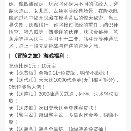
妖、魔四族设定，玩家将化身为不同的取经人，穿
越火焰山、女儿国、盘丝洞等经典场景，在降妖除
魔的过程中揭开隐藏在原著背后的惊天秘密。当三
界失衡，妖魔横行，你将接过取经的重任，结识孙
悟空、猪八戒等耳熟能详的伙伴，获取金箍棒、芭
蕉扇等神兵法宝，学习七十二变、筋斗云等神通法
术，踏上一段充满挑战与奇遇的冒险之旅。
《冒险之旅》游戏福利：
充值比例1元：10元宝
★【免费版】全新0.1折免费版，物价不膨胀！
★【送代币】天天送10000代金券(无门槛可拆分)，
0氪也能当大佬！
★【送连抽】3000抽通关就送，同伴、法术轻松获
取！
★【送皮肤】次日登录送至尊侠客皮肤！
★【聚宝盆】超级聚宝盆，多倍返代金券，稳赚不
赔！
★【送装备】装备全靠炼，顶级装备免费抽！