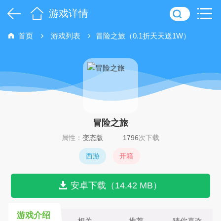
游戏详情
首页
游戏列表
冒险之旅（0.1折天天送1W）
冒险之旅
属性：
变态版
1796
次下载
西游
开箱
安卓下载（14.42 MB）
游戏介绍
相关
推荐
猜你喜欢