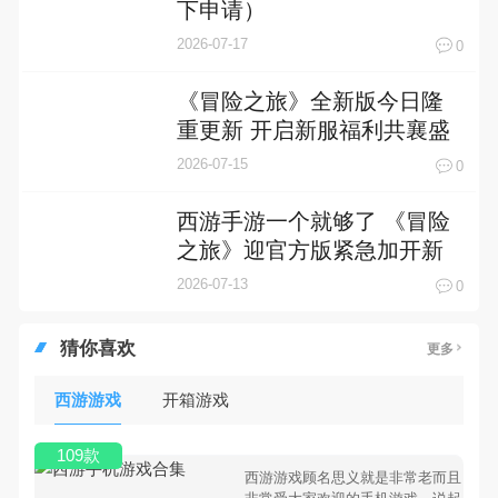
下申请）
2026-07-17
0
《冒险之旅》全新版今日隆
重更新 开启新服福利共襄盛
举
2026-07-15
0
西游手游一个就够了 《冒险
之旅》迎官方版紧急加开新
服
2026-07-13
0
猜你喜欢
更多
西游游戏
开箱游戏
109款
西游游戏顾名思义就是非常老而且