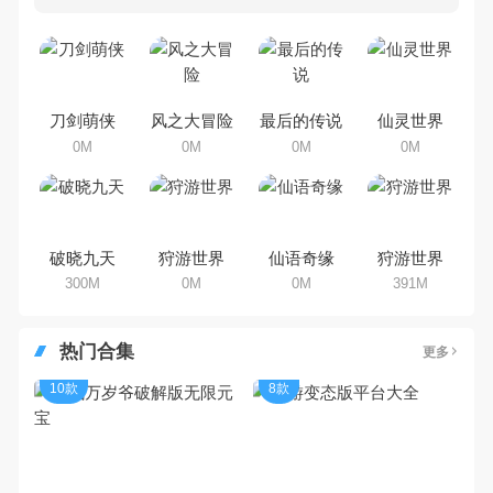
多80、90后朋友还是记忆犹新
吧。那么，我们当年曾经玩过的角
色手机游戏有哪些呢？游戏今天，
乐途下载站小编芒果味的怪咖给大
家搜集整理了所以角色手机游戏合
集，欢迎大家前来选择下载体验
刀剑萌侠
风之大冒险
最后的传说
仙灵世界
0M
0M
0M
0M
破晓九天
狩游世界
仙语奇缘
狩游世界
300M
0M
0M
391M
热门合集
更多
10款
8款