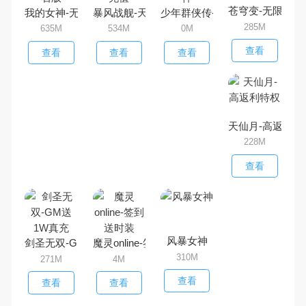
苍穹变-无限爆真
我的女神-无限钻石版
暴风战舰-天天领充值
少年群侠传-满V养女神
285M
635M
534M
0M
查看
查看
查看
查看
天仙月-高返利特
228M
查看
风暴女神
剑圣无双-GM送1W真充
魔灵online-签到送时装
310M
271M
4M
查看
查看
查看