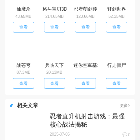
格斗宝贝3D
轩剑世界
仙魔杀
忍者萌剑传
214.65MB
52.35MB
43.65MB
120.66MB
查看
查看
查看
查看
战苍穹
87.3MB
查看
兵临天下
迷你空军基地
行走僵尸
20.13MB
查看
查看
查看