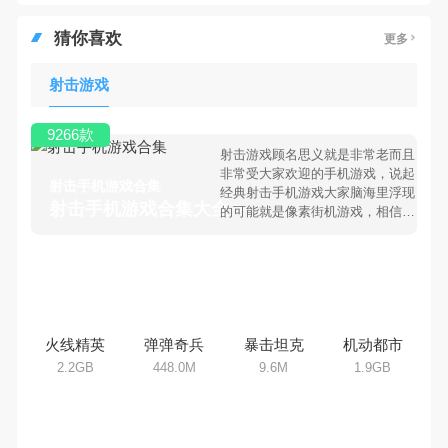
相关文章
更多
忍者直升机射击游戏：最强
核心战法揭秘
2025-07-05
0
猜你喜欢
更多
射击游戏
9266款
射击游戏顾名思义就是非常老而且
非常受大家欢迎的手机游戏，说起
射击手机游戏合集
经典射击手机游戏大家脑海里浮现
射击手机游戏合集大全 >
的可能就是像素街机游戏，相信很
多80、90后朋友还是记忆犹新
吧。那么，我们当年曾经玩过的射
击手机游戏有哪些呢？游戏今天，
乐途下载站小编芒果味的怪咖给大