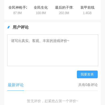
家搜集整理了所以射击手机游戏合
集，欢迎大家前来选择下载体验
暴击坦克
火线精英
弹弹奇兵
机动都市
9.6M
2.2GB
448.0M
1.9GB
全民神枪手2
全民生化
装甲前线
最后的子弹2
87.8M
100.8M
1.4GB
202.0M
用户评论