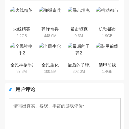
吧。那么，我们当年曾经玩过的射
击手机游戏有哪些呢？游戏今天，
乐途下载站小编芒果味的怪咖给大
家搜集整理了所以射击手机游戏合
集，欢迎大家前来选择下载体验
火线精英
弹弹奇兵
暴击坦克
机动都市
2.2GB
448.0M
9.6M
1.9GB
全民神枪手2
全民生化
最后的子弹2
装甲前线
87.8M
100.8M
202.0M
1.4GB
用户评论