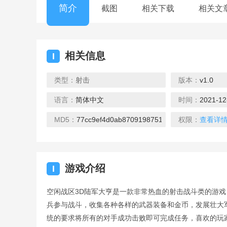
简介
截图
相关下载
相关文
相关信息
I
类型：
射击
版本：
v1.0
语言：
简体中文
时间：
2021-12
MD5：
77cc9ef4d0ab8709198751b8e2706fcc
权限：
查看详
游戏介绍
I
空闲战区3D陆军大亨是一款非常热血的射击战斗类的游戏
兵参与战斗，收集各种各样的武器装备和金币，发展壮大
统的要求将所有的对手成功击败即可完成任务，喜欢的玩