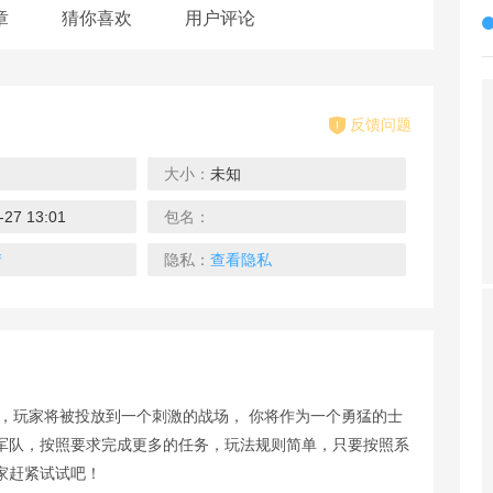
章
猜你喜欢
用户评论
反馈问题
大小：
未知
-27 13:01
包名：
玫瑰骑士团
魔法契约
玩具战场
下载
下载
下载
情
隐私：
查看隐私
，玩家将被投放到一个刺激的战场， 你将作为一个勇猛的士
我导弹贼粗
弓箭手箭头
暴击CS射击
军队，按照要求完成更多的任务，玩法规则简单，只要按照系
下载
下载
下载
家赶紧试试吧！