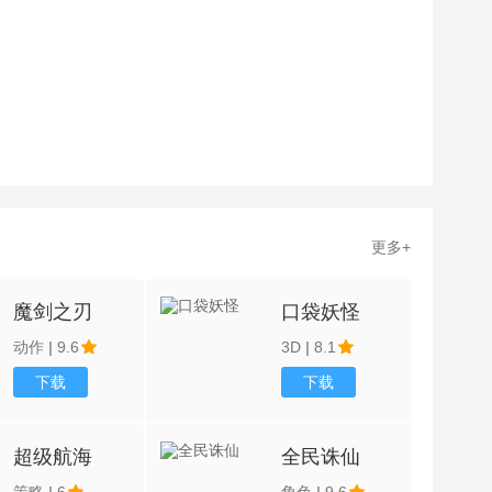
更多+
魔剑之刃
口袋妖怪
动作
|
9.6
3D
|
8.1
下载
下载
超级航海
全民诛仙