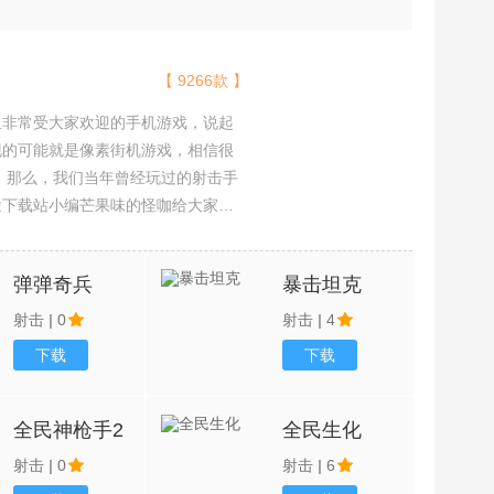
【 9266款 】
且非常受大家欢迎的手机游戏，说起
现的可能就是像素街机游戏，相信很
吧。那么，我们当年曾经玩过的射击手
途下载站小编芒果味的怪咖给大家搜
，欢迎大家前来选择下载体验
弹弹奇兵
暴击坦克
射击
|
0
射击
|
4
下载
下载
全民神枪手2
全民生化
射击
|
0
射击
|
6