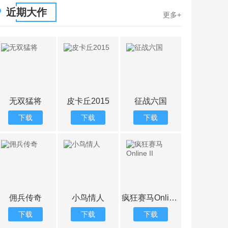
近期大作
更多+
无双猛将
皮卡丘2015
征战六国
玫瑰骑
下载
下载
下载
下载
佣兵传奇
小鸟情人
疯狂赛马Online II
我导弹
下载
下载
下载
下载