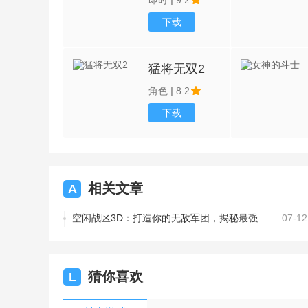
即时
|
9.2
下载
猛将无双2
角色
|
8.2
下载
相关文章
A
空闲战区3D：打造你的无敌军团，揭秘最强核心战法
07-12
猜你喜欢
L