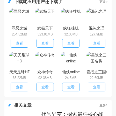
下载此应用用户还下载了
更多
罪恶之城
武极天下
疯狂挂机
混沌之理
254.52MB
323.91MB
32.33MB
127.9MB
查看
查看
查看
查看
天天足球HD
众神传奇
仙侠online
霸战之三国名将
65.22MB
92.38MB
24.5MB
22.69MB
查看
查看
查看
查看
相关文章
更多
代号异变：探索最强核心战