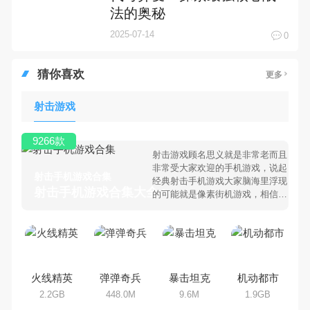
法的奥秘
2025-07-14
0
猜你喜欢
更多
射击游戏
9266款
射击游戏顾名思义就是非常老而且
非常受大家欢迎的手机游戏，说起
射击手机游戏合集
经典射击手机游戏大家脑海里浮现
射击手机游戏合集大全 >
的可能就是像素街机游戏，相信很
多80、90后朋友还是记忆犹新
吧。那么，我们当年曾经玩过的射
击手机游戏有哪些呢？游戏今天，
乐途下载站小编芒果味的怪咖给大
家搜集整理了所以射击手机游戏合
集，欢迎大家前来选择下载体验
火线精英
弹弹奇兵
暴击坦克
机动都市
2.2GB
448.0M
9.6M
1.9GB