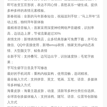
即可改变五官形状，表达不同心情，喜怒哀乐一键生成。提供
多种多样的表情元素模板。
新春祝福：全新的马年新春短信，祝福送到手软；“马上拜年”活
动上线，独特拜年新体验
最精准语音输入：首家采用深度神经网络声音建模，识别率
高，边说边上屏，节省流量超过30%
表情支持：新增表情商店，众多经典形象可免费下载，并可在
微信、QQ中直接使用，新增emoji表情，独家支持gif动态表
情、大型颜文字、鲸鱼表情
全新手写：支持叠写。边写边出字，识别速度快；毛笔字效
果；
手写生僻字注音及手写修改
最好的手机词库：重构内核架构，使用流畅，选词精准。
最全输入方式：支持拼音、英文、笔画、五笔、语音、多媒体
等多种输入方式
海量皮肤：海量主题皮肤，动漫、清新等多种分类任你选择。
全球首创多媒体输入：支持涂鸦、随写、语音、位置等创新输
入方式