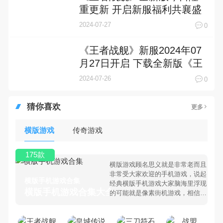
重更新 开启新服福利共襄盛
举
2024-07-27
0
《王者战舰》新服2024年07
月27日开启 下载全新版《王
者战舰》专享新服礼包
2024-07-26
0
猜你喜欢
更多
横版游戏
传奇游戏
175款
横版游戏顾名思义就是非常老而且
非常受大家欢迎的手机游戏，说起
横版手机游戏合集
经典横版手机游戏大家脑海里浮现
横版手机游戏合集大全 >
的可能就是像素街机游戏，相信很
多80、90后朋友还是记忆犹新
吧。那么，我们当年曾经玩过的横
版手机游戏有哪些呢？游戏今天，