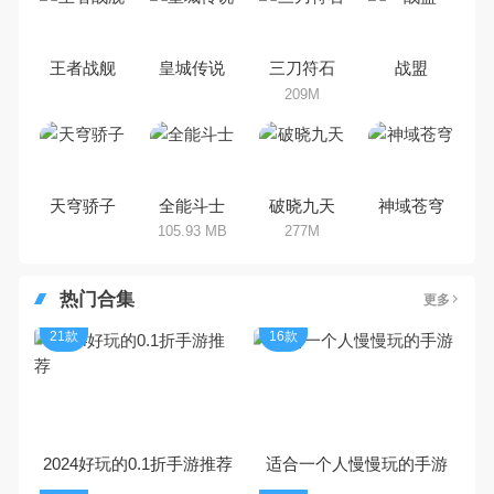
乐途下载站小编芒果味的怪咖给大
家搜集整理了所以横版手机游戏合
集，欢迎大家前来选择下载体验
王者战舰
皇城传说
三刀符石
战盟
209M
天穹骄子
全能斗士
破晓九天
神域苍穹
105.93 MB
277M
热门合集
更多
21款
16款
2024好玩的0.1折手游推荐
适合一个人慢慢玩的手游