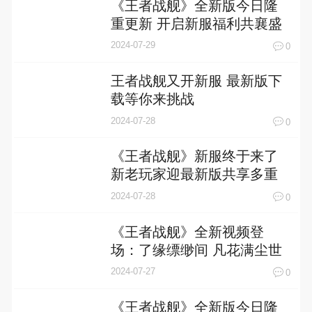
《王者战舰》全新版今日隆
重更新 开启新服福利共襄盛
举
2024-07-29
0
王者战舰又开新服 最新版下
载等你来挑战
2024-07-28
0
《王者战舰》新服终于来了
新老玩家迎最新版共享多重
礼包
2024-07-28
0
《王者战舰》全新视频登
场：了缘缥缈间 凡花满尘世
2024-07-27
0
《王者战舰》全新版今日隆