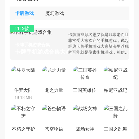
卡牌游戏
魔幻游戏
1119款
卡牌游戏顾名思义就是非常老而且
非常受大家欢迎的手机游戏，说起
卡牌手机游戏合集
经典卡牌手机游戏大家脑海里浮现
卡牌手机游戏合集大全 >
的可能就是像素街机游戏，相信很
多80、90后朋友还是记忆犹新
吧。那么，我们当年曾经玩过的卡
牌手机游戏有哪些呢？游戏今天，
乐途下载站小编芒果味的怪咖给大
家搜集整理了所以卡牌手机游戏合
集，欢迎大家前来选择下载体验
斗罗大陆
龙之力量
三国英雄传奇
帕尼亚战纪
19.18 MB
不朽之守护
苍空物语
战场女神
三国之乱舞