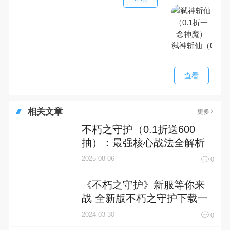
弑神斩仙（0.1
查看
相关文章
更多
不朽之守护（0.1折送600
抽）：最强核心战法全解析
2025-08-06
0
《不朽之守护》新服等你来
战 全新版不朽之守护下载一
并送上
2024-03-30
0