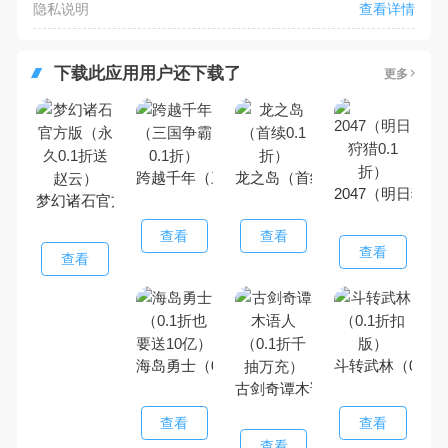
隐私说明
查看详情
下载此应用用户还下载了
更多
跨越千年（三国争霸0.1折）
龙之岛（首续0.1折）
2047（明日狩猎0
梦幻诸石官方版（永久0.1折送赵云）
查看
查看
查看
查看
海岛勇士（0.1折也要送10亿）
斗转武林（0.1
古剑奇谭木语人（0.1折千抽万
查看
查看
查看