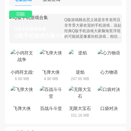
33款
Q版游戏顾名思义就是非常老而且
非常受大家欢迎的手机游戏，说起
Q版手机游戏合集
经典Q版手机游戏大家脑海里浮现
Q版手机游戏合集大全 >
的可能就是像素街机游戏，相信很
多80、90后朋友还是记忆犹新
吧。那么，我们当年曾经玩过的Q
版手机游戏有哪些呢？游戏今天，
乐途下载站小编芒果味的怪咖给大
家搜集整理了所以Q版手机游戏合
集，欢迎大家前来选择下载体验
小鸡符文战争
飞弹大侠
逆焰
心力物语
6.60 MB
4.90 MB
247.65 MB
飞弹大侠
百战斗斗堂
无限大宝石
口袋对决
151.16 MB