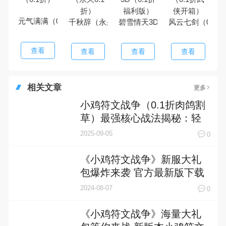
元气满满（0.1折）
千秋辞（永久0.1折）
碧雪情天3D（0.1折福利版）
风云七剑（0.1
查看
查看
查看
查看
相关文章
更多
小鸡符文战争（0.1折肉鸽割
草）最强核心战法揭秘：轻
松割草，横扫千军！
2025-09-05
0
《小鸡符文战争》新服大礼
包爆炸来袭 官方最新版下载
开启
2024-08-07
0
《小鸡符文战争》海量大礼