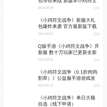
包等你来战 新版本小鸡符文
战争下载一并送上
2024-08-05
0
《小鸡符文战争》新服大礼
包爆炸来袭 官方最新版下载
开启
2024-08-03
0
Q版手游《小鸡符文战争》开
新服 数十万玩家已更新全新
版
2024-08-01
0
《小鸡符文战争（0.1折肉鸽
割草）》公益服手游游戏攻
略
2024-06-11
0
《小鸡符文战争》单日大额
自选（线下申请）