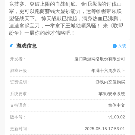
竞技赛、突破上限的血战到底、金币满满的讨伐山
寨，更可以跑商赚钱大显钞能力，运筹帷幄带领联
盟征战天下。 惊天战鼓已擂起，满身热血已沸腾，
速速拿起宝刀，一举拿下王城独领风骚！ 来《联盟
纷争》一展你的雄才伟略吧！
游戏信息
反馈
开发者：
厦门新游网络股份有限公司
游戏评级：
年满十六周岁以上
资费说明：
游戏内充值购买
系统要求：
苹果/安卓系统
支持语言：
简体中文
版本号：
v1.00.02
更新时间：
2025-05-15 17:53:01