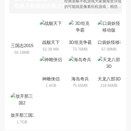
经典策略手机游戏大家脑海里浮现
策略手机游戏合集大全 >
的可能就是像素街机游戏，相信很
多80、90后朋友还是记忆犹新
吧。那么，我们当年曾经玩过的策
略手机游戏有哪些呢？游戏今天，
乐途下载站小编芒果味的怪咖给大
家搜集整理了所以策略手机游戏合
集，欢迎大家前来选择下载体验
战舰天下
3D坦克争霸
口袋妖怪移动版
三国志2015
62.39 MB
73.76MB
67.99MB
59.19MB
神雕侠侣
海岛奇兵
天龙八部3D
1.4GB
75.65MB
218.66MB
放开那三国2
1.7GB