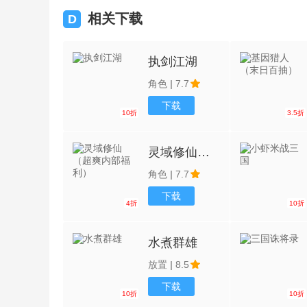
相关下载
D
执剑江湖
角色
|
7.7
下载
10折
3.5折
灵域修仙（超爽内部福利）
角色
|
7.7
下载
4折
10折
水煮群雄
放置
|
8.5
下载
10折
10折