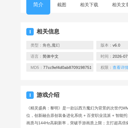
简介
截图
相关下载
相关文
相关信息
I
类型：
角色
,
魔幻
版本：
v6.0
语言：
简体中文
时间：
2026-07
MD5：
77cc9ef4d0ab8709198751b8e2706fcc
权限：
查看详
游戏介绍
I
《精灵盛典：黎明》是一款以西方魔幻为背景的次世代MM
位，创新融合原创装备进化系统 + 百变职业流派 + 智
画质与144Hz高刷新率，突破手游画质上限；主打超高