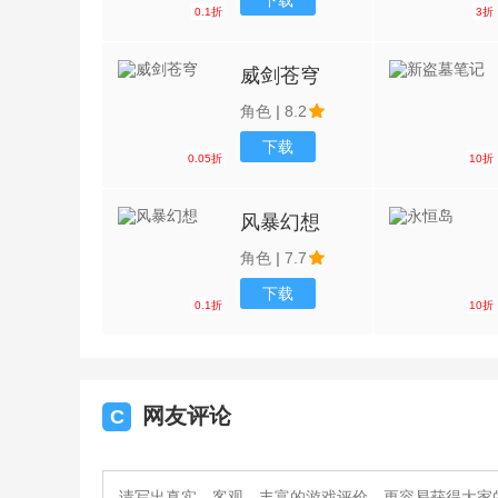
下载
0.1折
3折
威剑苍穹
角色
|
8.2
下载
0.05折
10折
风暴幻想
角色
|
7.7
下载
0.1折
10折
网友评论
C