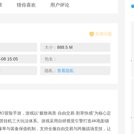
章
猜你喜欢
用户评论
反馈问题
大小：
888.5 M
0.1折
0.1折
0.1折
-08 15:05
包名：
烈火一刀（暴爽永久0.1折）
点点勇者（0.1折送光暗）
恐龙宝贝神奇之旅（0.1折无限开球）
下载
下载
下载
情
隐私：
查看隐私
0.1折
0.1折
4折
O冒险手游，游戏以“极致画质·自由交易·割草快感”为核心定
生死行动（0.1折荒野割草）
百人龙凤（0.1折）
中餐厅（明星综艺同名手游）
能托管挂机三大玩法体系。游戏采用自研视觉引擎打造4K电影级
下载
下载
下载
倍爆率与装备保值机制，支持全服自由交易与跨服战场竞技，让