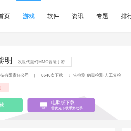
首页
游戏
软件
资讯
专题
排
）
黎明
次世代魔幻MMO冒险手游
科技有限责任公司
|
8646次下载
广告检测·病毒检测·人工复检
幻
电脑版下载
载
需优先下载手游助手