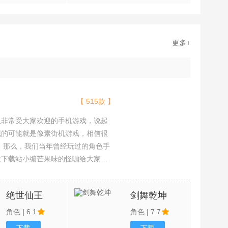
更多+
【 515款 】
且非常受大家欢迎的手机游戏，说起
现的可能就是像素街机游戏，相信很
吧。那么，我们当年曾经玩过的角色手
途下载站小编芒果味的怪咖给大家搜
，欢迎大家前来选择下载体验
绝世仙王
剑舞乾坤
角色
|
6.1
角色
|
7.7