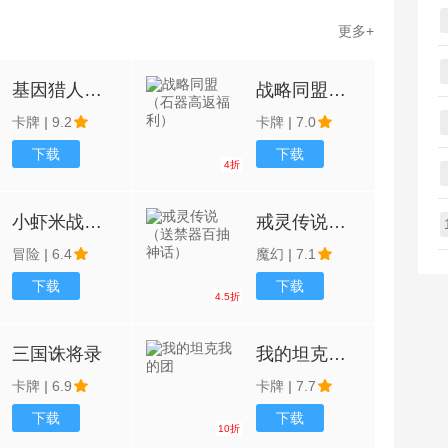
更多+
基因猎人（末日百抽）
战略同盟（石器高返福利）
卡牌
|
9.2
卡牌
|
7.0
下载
下载
4折
小虾米战三国
戒灵传说（送禁器百抽神话）
冒险
|
6.4
魔幻
|
7.1
下载
下载
4.5折
三国诛将录
我的坦克我的团
卡牌
|
6.9
卡牌
|
7.7
下载
下载
10折