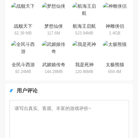
吧。那么，我们当年曾经玩过的角
色手机游戏有哪些呢？游戏今天，
乐途下载站小编芒果味的怪咖给大
家搜集整理了所以角色手机游戏合
集，欢迎大家前来选择下载体验
战舰天下
梦想仙侠
航海王启航
神雕侠侣
62.39 MB
117.6M
523.94MB
1.4GB
全民斗西游
武媚娘传奇
我是死神
太极熊猫
92.24MB
144.28MB
120.86MB
659.4M
用户评论