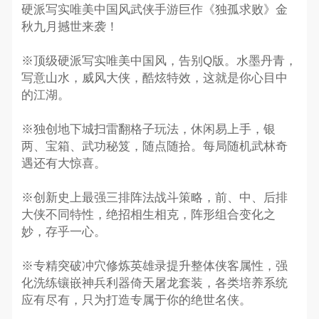
硬派写实唯美中国风武侠手游巨作《独孤求败》金
秋九月撼世来袭！
※顶级硬派写实唯美中国风，告别Q版。水墨丹青，
写意山水，威风大侠，酷炫特效，这就是你心目中
的江湖。
※独创地下城扫雷翻格子玩法，休闲易上手，银
两、宝箱、武功秘笈，随点随拾。每局随机武林奇
遇还有大惊喜。
※创新史上最强三排阵法战斗策略，前、中、后排
大侠不同特性，绝招相生相克，阵形组合变化之
妙，存乎一心。
※专精突破冲穴修炼英雄录提升整体侠客属性，强
化洗练镶嵌神兵利器倚天屠龙套装，各类培养系统
应有尽有，只为打造专属于你的绝世名侠。