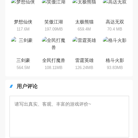
作手机游戏有哪些呢？游戏今天，
乐途下载站小编芒果味的怪咖给大
家搜集整理了所以动作手机游戏合
集，欢迎大家前来选择下载体验
梦想仙侠
笑傲江湖
太极熊猫
高达无双
117.6M
197.09MB
659.4M
70.4 MB
三剑豪
全民打魔兽
雷霆英雄
格斗火影
564.5M
108.11MB
126.24MB
93.83MB
用户评论