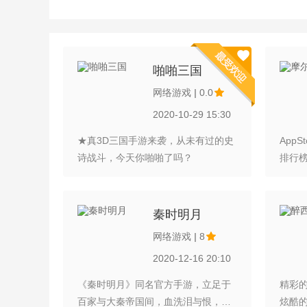
啪啪三国
网络游戏
|
0.0
2020-10-29 15:30
★真3D三国手游来袭，从未有过的史
App
诗战斗，今天你啪啪了吗？
排行榜
全球
典之作
玩，
秦时明月
2、
网络游戏
|
8
你的最
2020-12-16 20:10
筑，你
体验，
《秦时明月》同名官方手游，立足于
精彩
戏，玩
百家与大秦帝国间，血洗泪与恨，挥
炫酷