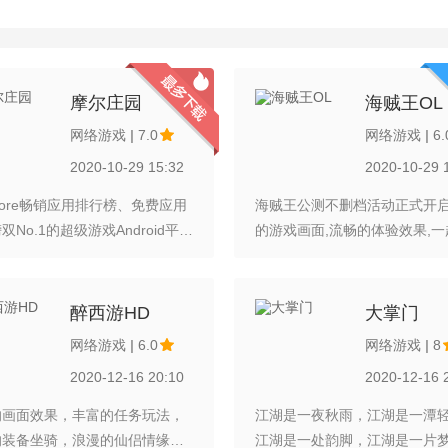
摩尔庄园
海贼王OL
网络游戏
|
7.0
网络游戏
|
6.
2020-10-29 15:32
2020-10-29 
Store畅销应用排行榜、免费应用
海贼王公测不删档活动正式开启
双No.1的超级游戏Android平台
的游戏画面,流畅的体验效果,
首发！模拟经营类亲子游戏的经
找属于您的one piece 吧.. 
！ 游戏特色： 1、简单又好
馈地址： 1.游戏内部“联系GM
奇特的剧情带你走进神秘世界。
2.论坛提交 3.游戏qq群：25616
醉西游HD
大掌门
多姿多彩的可爱作物，总有一款是
网络游戏
|
6.0
网络游戏
|
8
爱。 3、独特功能的各色建
2020-12-16 20:10
2020-12-16 
的庄园你做主。 4、爽快升级
成就感超棒。 5、4款内置小游
的画面效果，丰富的任务玩法，
江湖是一夜秋雨，江湖是一潭
不够的丰富内容。 6、和亲朋
的装备坐骑，浪漫的仙侣情缘，
江湖是一处韵脚，江湖是一片