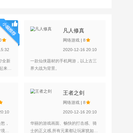
凡人修真
0
网络游戏
|
8
15:32
2020-12-16 20:10
!全新
一款仙侠题材的手机网游，以上古三
一起来寻
界大战为背景。
意见建议反
”选项；
3191
王者之剑
网络游戏
|
8
20:10
2020-12-16 20:10
轻愁，
华丽的游戏画面、畅快的打击感、骑
梦境。
士的正义感,所有元素都让玩家犹如置