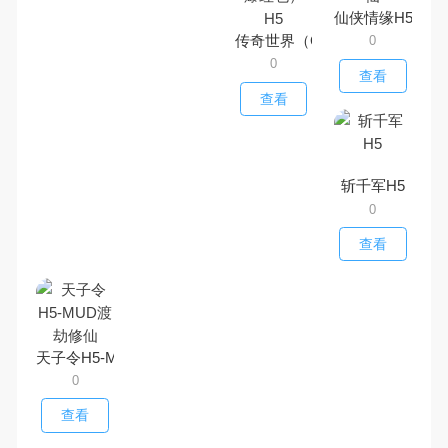
仙侠情缘H5-挂
传奇世界（GM打怪爆红包）H5
0
0
查看
查看
斩千军H5
0
查看
天子令H5-MUD渡劫修仙
0
查看