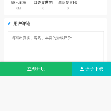
哪吒闹海
口袋异世界H5
黑暗使者H5
0M
0
0
用户评论
立即开玩
盒子下载
我要发表
最新评论
共有0条评论
暂无评价，赶紧抢占第一个评价~