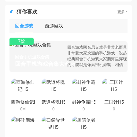
猜你喜欢
更多
回合游戏
西游游戏
7款
回合游戏顾名思义就是非常老而且
非常受大家欢迎的手机游戏，说起
回合手机游戏合集
经典回合手机游戏大家脑海里浮现
回合手机游戏合集大全 >
的可能就是像素街机游戏，相信很
多80、90后朋友还是记忆犹新
吧。那么，我们当年曾经玩过的回
合手机游戏有哪些呢？游戏今天，
乐途下载站小编芒果味的怪咖给大
家搜集整理了所以回合手机游戏合
集，欢迎大家前来选择下载体验
西游修仙记H5
武道将魂H5
封神争霸H5
三国计H5
0M
0
0
0