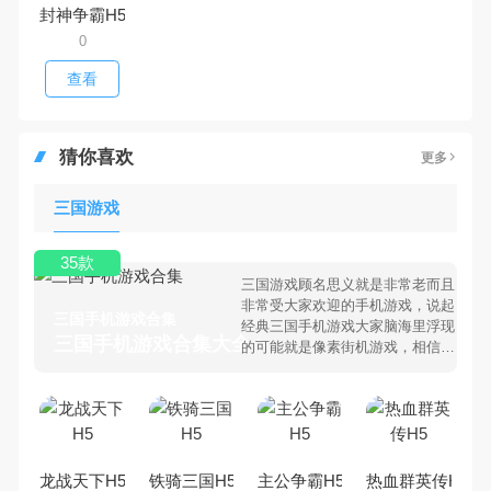
封神争霸H5
0
查看
猜你喜欢
更多
三国游戏
35款
三国游戏顾名思义就是非常老而且
非常受大家欢迎的手机游戏，说起
三国手机游戏合集
经典三国手机游戏大家脑海里浮现
三国手机游戏合集大全 >
的可能就是像素街机游戏，相信很
多80、90后朋友还是记忆犹新
吧。那么，我们当年曾经玩过的三
国手机游戏有哪些呢？游戏今天，
乐途下载站小编芒果味的怪咖给大
家搜集整理了所以三国手机游戏合
集，欢迎大家前来选择下载体验
龙战天下H5
铁骑三国H5
主公争霸H5
热血群英传H5