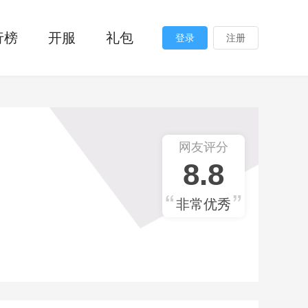
行榜
开服
礼包
登录
注册
网友评分
8.8
非常优秀