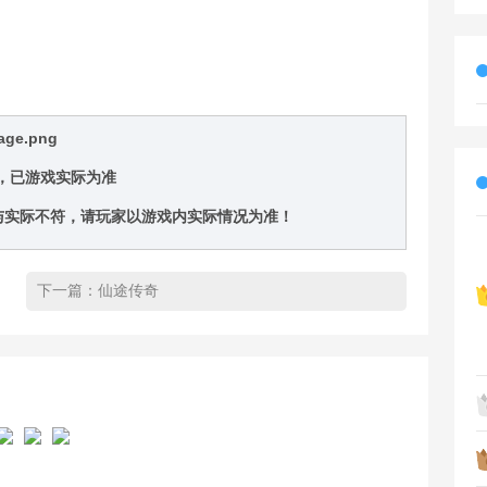
，已游戏实际为准
与实际不符，请玩家以游戏内实际情况为准！
下一篇：
仙途传奇