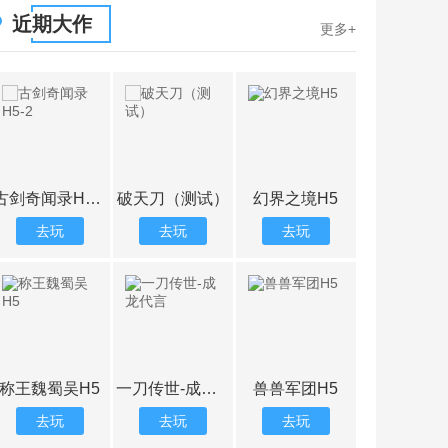
近期大作
更多+
之境H5
主公争霸H5-三国乱世
合体三国H5-福利折扣版
三国计H5-2
去玩
去玩
去玩
去玩
军团H5
乱入英雄
代号斩
梦道
去玩
去玩
去玩
去玩