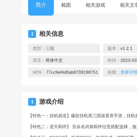
简介
截图
相关游戏
相关文
相关信息
I
类型：
三国
版本：
v1.2.1
语言：
简体中文
时间：
2023-03
主公争霸H5-三国乱世
合体三国H5-
去玩
去玩
MD5：
77cc9ef4d0ab8709198751b8e2706fcc
权限：
查看详
游戏介绍
I
【特色一：挂机就送】爆款挂机类三国放置类手游，挂机
乱入英雄
代号斩
【特色二：逆天羁绊】 百余名武将羁绊任意搭配选择，
去玩
去玩