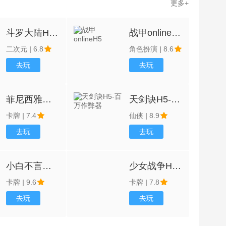
更多+
斗罗大陆H5-1
战甲onlineH5
二次元
|
6.8
角色扮演
|
8.6
去玩
去玩
菲尼西雅战记H5
天剑诀H5-百万作弊器
卡牌
|
7.4
仙侠
|
8.9
去玩
去玩
小白不言弃H5-版本GM全免
少女战争H5-1
卡牌
|
9.6
卡牌
|
7.8
去玩
去玩