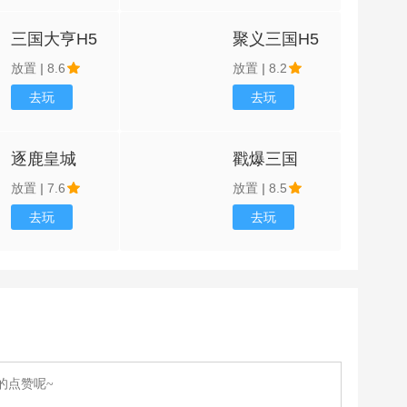
三国大亨H5
聚义三国H5
放置
|
8.6
放置
|
8.2
去玩
去玩
逐鹿皇城
戳爆三国
放置
|
7.6
放置
|
8.5
去玩
去玩