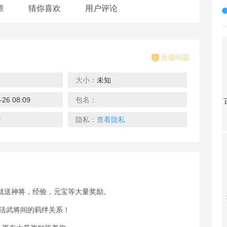
章
猜你喜欢
用户评论
反馈问题
大小：
未知
-26 08:09
包名：
福利折扣版
三国计H5-2
古剑奇闻录H5-2
破天刀（测试）
幻界
去玩
去玩
去玩
情
隐私：
查看隐私
就送神将，经验，元宝等大量奖励。
梦道
称王魏蜀吴H5
一刀传世-成龙代言
兽兽
激活武将间的羁绊关系！
去玩
去玩
去玩