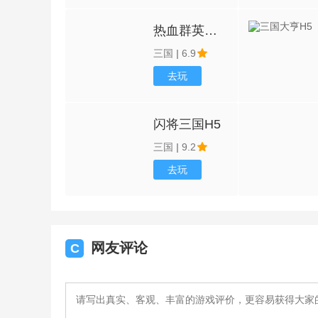
热血群英传H5
三国
|
6.9
去玩
闪将三国H5
三国
|
9.2
去玩
网友评论
C