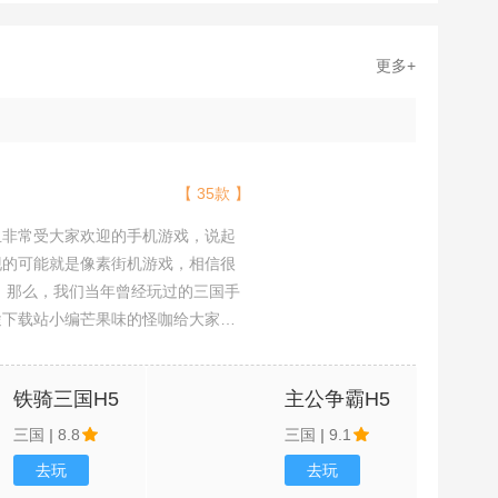
更多+
【 35款 】
且非常受大家欢迎的手机游戏，说起
现的可能就是像素街机游戏，相信很
吧。那么，我们当年曾经玩过的三国手
途下载站小编芒果味的怪咖给大家搜
，欢迎大家前来选择下载体验
铁骑三国H5
主公争霸H5
三国
|
8.8
三国
|
9.1
去玩
去玩