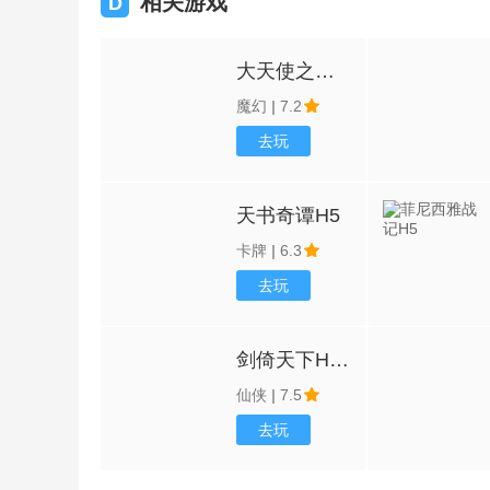
相关游戏
D
大天使之剑H5
魔幻
|
7.2
去玩
天书奇谭H5
卡牌
|
6.3
去玩
剑倚天下H5-送4888充值券
仙侠
|
7.5
去玩