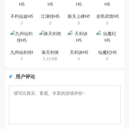
乐途下载站小编芒果味的怪咖给大
家搜集整理了所以仙侠手机游戏合
集，欢迎大家前来选择下载体验
不朽仙途H5
江湖传H5
新天上碑H5
全民武馆H5
0
0
0
0
九州仙剑传H5
诛天剑侠
天剑诀H5
仙魔纪H5
0
5.13 MB
0
0
用户评论