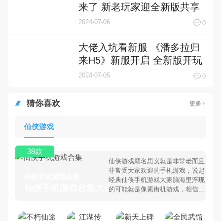
来了 新老玩家迎全新版共享
多重福利
2024-07-06
0
大佬入坑看新服 《潘多拉归
来H5》新服开启 全新版开玩
奉上
2024-07-05
0
猜你喜欢
更多
仙侠游戏
38款
仙侠游戏顾名思义就是非常老而且
非常受大家欢迎的手机游戏，说起
仙侠手机游戏合集
经典仙侠手机游戏大家脑海里浮现
仙侠手机游戏合集大全 >
的可能就是像素街机游戏，相信很
多80、90后朋友还是记忆犹新
吧。那么，我们当年曾经玩过的仙
侠手机游戏有哪些呢？游戏今天，