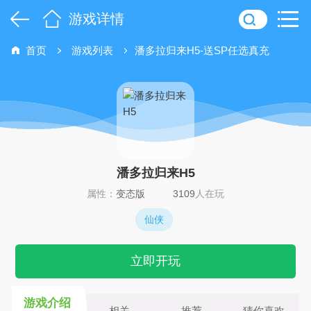
游戏详情
首页
游戏列表
潘多拉归来H5-送SP任选真充
潘多拉归来H5
属性：
变态版
3109
人在玩
仙侠
立即开玩
游戏介绍
相关
推荐
猜你喜欢